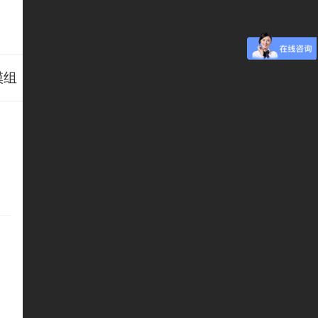
模组
伺服电动缸
电动夹爪
手动台
组合式